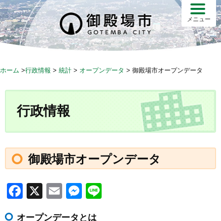
S
k
メニュー
i
p
t
o
ホーム
>
行政情報
>
統計
>
オープンデータ
>
御殿場市オープンデータ
c
o
n
行政情報
t
e
n
t
御殿場市オープンデータ
F
X
E
M
Li
a
m
e
n
オープンデータとは