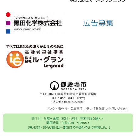
〒412-8601 静岡県御殿場市萩原483番地
TEL：0550-83-1212(代)
法人番号1000020222151
リンク・著作権・免責事項
個人情報保護
お問い合わせ
開庁日：月曜～金曜（祝日・休日、年末年始を除く）
開庁時間：午前8:30～午後5:15
（毎月第2・第4火曜日は一部窓口で午後6:45まで時間延長。)