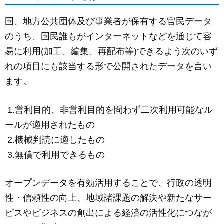
c
ail
ss
e
e
e
国、地方公共団体及び事業者が保有する官民データ
b
n
のうち、国民誰もがインターネットなどを通じて容
o
g
易に利用(加工、編集、再配布等)できるよう次のいず
o
er
れの項目にも該当する形で公開されたデータを言い
k
ます。
1.営利目的、非営利目的を問わず二次利用可能なル
ールが適用されたもの
2.機械判読に適したもの
3.無償で利用できるもの
オープンデータを有効活用することで、行政の透明
性・信頼性の向上、地域諸課題の解決や新たなサー
ビスやビジネスの創出による経済の活性化につなが