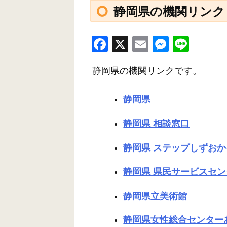
静岡県の機関リンク
F
X
E
M
Li
a
m
e
n
静岡県の機関リンクです。
c
ail
ss
e
e
e
静岡県
b
n
o
g
静岡県 相談窓口
o
er
静岡県 ステップしずお
k
静岡県 県民サービスセ
静岡県立美術館
静岡県女性総合センター