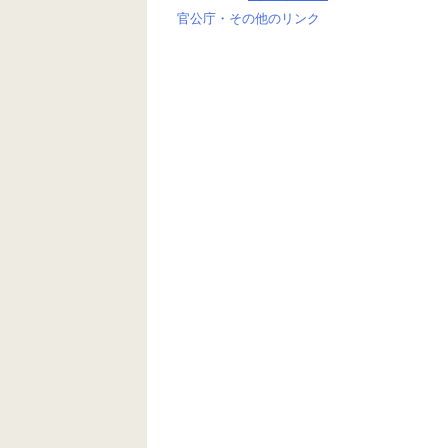
官公庁・その他のリンク
投
稿
ナ
ビ
ゲ
ー
シ
ョ
ン