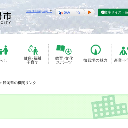
Select Language
▼
文字サイズ・
健康･福祉
教育･文化
らし
御殿場の魅力
産業･
子育て
スポーツ
>
静岡県の機関リンク