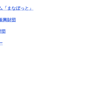
ム「まなぼっと」
振興財団
財団
ー