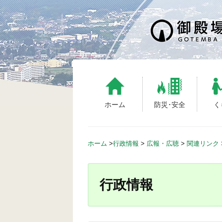
S
k
i
p
t
o
c
o
n
ホーム
防災･安全
く
t
e
n
ホーム
>
行政情報
>
広報・広聴
>
関連リンク
t
行政情報