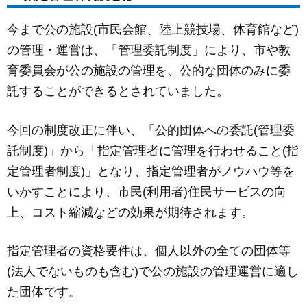
c
ail
ss
e
e
e
今まで公の施設(市民会館、陸上競技場、体育館など)
b
n
の管理・運営は、「管理委託制度」により、市や教
o
g
育委員会が公の施設の管理を、公的な団体のみに委
o
er
託することができるとされていました。
k
今回の制度改正に伴い、「公的団体への委託(管理委
託制度)」から「指定管理者に管理を行わせること(指
定管理者制度)」となり、指定管理者がノウハウ等を
いかすことにより、市民(利用者)住民サービスの向
上、コスト縮減などの効果が期待されます。
指定管理者の資格要件は、個人以外の全ての団体等
(法人でないものも含む)で公の施設の管理運営に適し
た団体です。