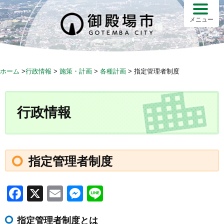
S
k
メニュー
i
p
t
o
ホーム
>
行政情報
>
施策・計画
>
各種計画
>
指定管理者制度
c
o
n
行政情報
t
e
n
t
指定管理者制度
F
X
E
M
Li
a
m
e
n
指定管理者制度とは