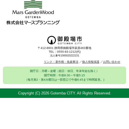
〒412-8601 静岡県御殿場市萩原483番地
TEL：0550-83-1212(代)
法人番号1000020222151
リンク・著作権・免責事項
個人情報保護
お問い合わせ
開庁日：月曜～金曜（祝日・休日、年末年始を除く）
開庁時間：午前8:30～午後5:15
（毎月第2・第4火曜日は一部窓口で午後6:45まで時間延長。)
Copyright (C)
2026 Gotemba CITY. All Rights Reserved.