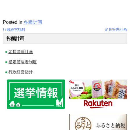
Posted in
各種計画
行政経営指針
定員管理計画
投
各種計画
稿
定員管理計画
ナ
指定管理者制度
ビ
行政経営指針
ゲ
ー
シ
ョ
ン