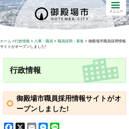
S
k
メニュー
i
p
t
o
ホーム
>
行政情報
>
人事・職員
>
職員採用・募集
>
御殿場市職員採用情報
c
サイトがオープンしました!
o
n
t
行政情報
e
n
t
御殿場市職員採用情報サイトがオ
ープンしました!
F
X
E
M
Li