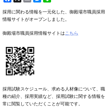
a
m
e
n
採用に関わる情報を一元化した、御殿場市職員採用
c
ail
ss
e
情報サイトがオープンしました。
e
e
b
n
御殿場市職員採用情報サイトは
こちら
o
g
o
er
k
採用試験スケジュール、求める人材像について、職
種の紹介、採用実績など、採用試験に関する情報を
常に閲覧していただくことが可能です。