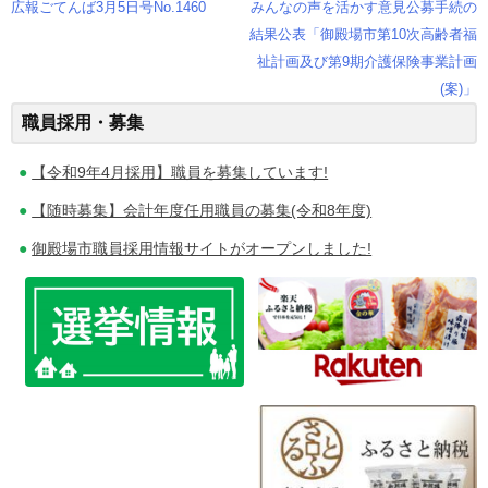
広報ごてんば3月5日号No.1460
みんなの声を活かす意見公募手続の
投
結果公表「御殿場市第10次高齢者福
祉計画及び第9期介護保険事業計画
稿
(案)」
ナ
職員採用・募集
ビ
【令和9年4月採用】職員を募集しています!
ゲ
【随時募集】会計年度任用職員の募集(令和8年度)
ー
御殿場市職員採用情報サイトがオープンしました!
シ
ョ
ン