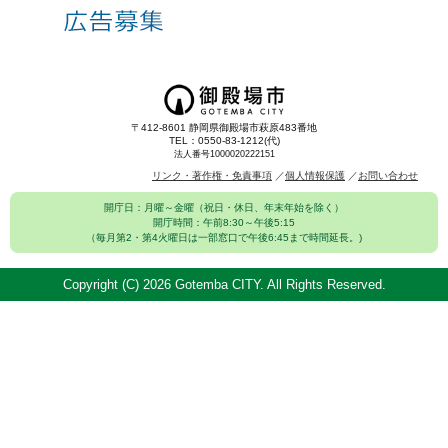
〒412-8601 静岡県御殿場市萩原483番地
TEL：0550-83-1212(代)
法人番号1000020222151
リンク・著作権・免責事項
個人情報保護
お問い合わせ
開庁日：月曜～金曜（祝日・休日、年末年始を除く）
開庁時間：午前8:30～午後5:15
（毎月第2・第4火曜日は一部窓口で午後6:45まで時間延長。)
Copyright (C)
2026 Gotemba CITY. All Rights Reserved.