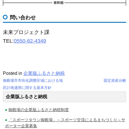
問い合わせ
未来プロジェクト課
TEL:
0550-82-4349
Posted in
企業版ふるさと納税
御殿場市市街化調整区域における地
固定資産台帳
投
区計画適用に関する基本方針
企業版ふるさと納税
稿
ナ
御殿場の企業版ふるさと納税制度
ビ
「スポーツタウン御殿場」～スポーツ交流によるまちづくり～サ
ポーター企業募集