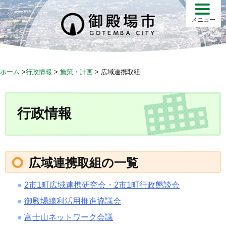
S
k
メニュー
i
p
t
o
ホーム
>
行政情報
>
施策・計画
>
広域連携取組
c
o
n
行政情報
t
e
n
t
広域連携取組の一覧
2市1町広域連携研究会・2市1町行政懇談会
御殿場線利活用推進協議会
富士山ネットワーク会議