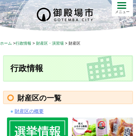
S
k
メニュー
i
p
t
o
ホーム
>
行政情報
>
財産区・演習場
>
財産区
c
o
n
行政情報
t
e
n
t
財産区の一覧
財産区の概要