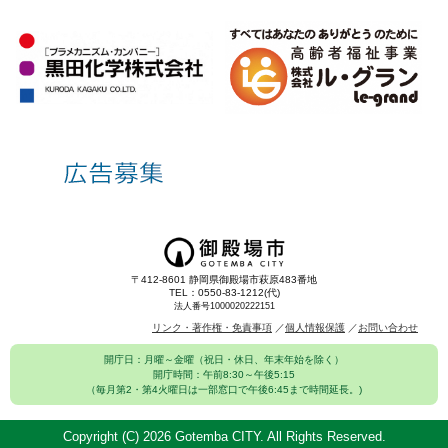
〒412-8601 静岡県御殿場市萩原483番地
TEL：0550-83-1212(代)
法人番号1000020222151
リンク・著作権・免責事項
個人情報保護
お問い合わせ
開庁日：月曜～金曜（祝日・休日、年末年始を除く）
開庁時間：午前8:30～午後5:15
（毎月第2・第4火曜日は一部窓口で午後6:45まで時間延長。)
Copyright (C)
2026 Gotemba CITY. All Rights Reserved.