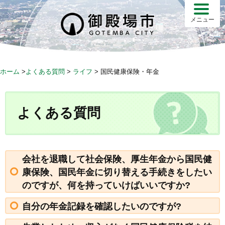
S
k
メニュー
i
p
t
o
ホーム
>
よくある質問
>
ライフ
>
国民健康保険・年金
c
o
n
よくある質問
t
e
n
t
会社を退職して社会保険、厚生年金から国民健
康保険、国民年金に切り替える手続きをしたい
のですが、何を持っていけばいいですか?
自分の年金記録を確認したいのですが?