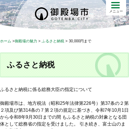
S
k
メニュー
i
p
t
o
ホーム
>
御殿場の魅力
>
ふるさと納税
>
30,000円まで
c
o
n
ふるさと納税
t
e
n
t
ふるさと納税に係る総務大臣の指定について
御殿場市は、地方税法（昭和25年法律第226号）第37条の２第
２項及び第314条の７第２項の規定に基づき、令和7年10月1日
から令和8年9月30日までの間 もふるさと納税の対象となる団
体として総務省の指定を受けました。 引き続き、富士山のま