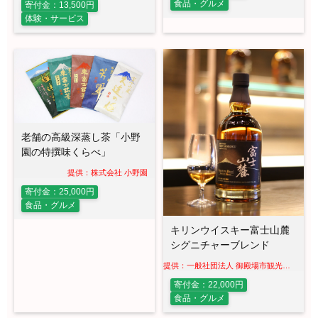
食品・グルメ
寄付金：13,500円
体験・サービス
老舗の高級深蒸し茶「小野
園の特撰味くらべ」
提供：株式会社 小野園
寄付金：25,000円
食品・グルメ
キリンウイスキー富士山麓
シグニチャーブレンド
提供：一般社団法人 御殿場市観光協会
寄付金：22,000円
食品・グルメ