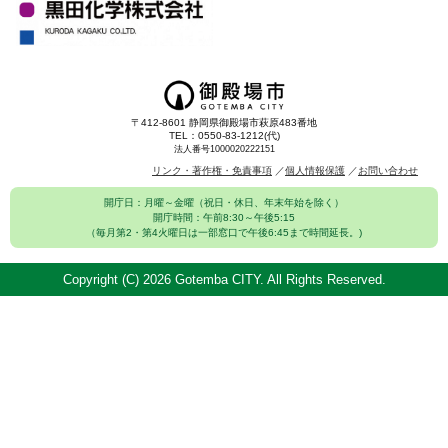
〒412-8601 静岡県御殿場市萩原483番地
TEL：0550-83-1212(代)
法人番号1000020222151
リンク・著作権・免責事項
個人情報保護
お問い合わせ
開庁日：月曜～金曜（祝日・休日、年末年始を除く）
開庁時間：午前8:30～午後5:15
（毎月第2・第4火曜日は一部窓口で午後6:45まで時間延長。)
Copyright (C)
2026 Gotemba CITY. All Rights Reserved.