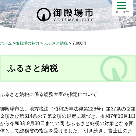
S
k
メニュー
i
p
t
o
ホーム
>
御殿場の魅力
>
ふるさと納税
>
7,000円
c
o
n
ふるさと納税
t
e
n
t
ふるさと納税に係る総務大臣の指定について
御殿場市は、地方税法（昭和25年法律第226号）第37条の２第
２項及び第314条の７第２項の規定に基づき、令和7年10月1日
から令和8年9月30日までの間 もふるさと納税の対象となる団
体として総務省の指定を受けました。 引き続き、富士山のま