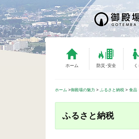
S
k
i
p
t
o
c
o
n
ホーム
防災･安全
く
t
e
n
ホーム
>
御殿場の魅力
>
ふるさと納税
>
食品
t
ふるさと納税