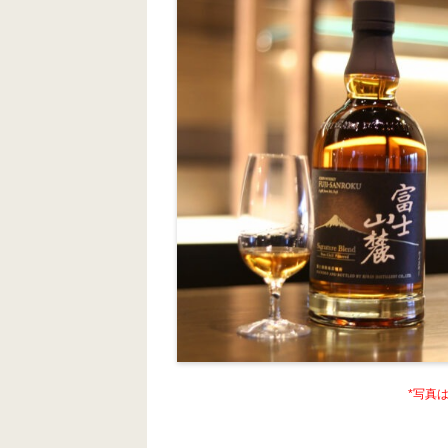
k
*写真