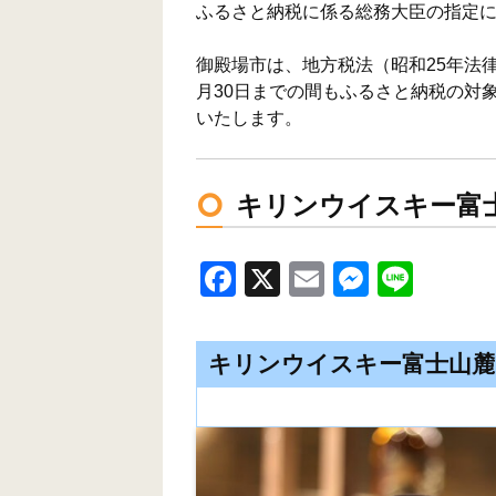
ふるさと納税に係る総務大臣の指定
御殿場市は、地方税法（昭和25年法律第
月30日までの間もふるさと納税の対
いたします。
キリンウイスキー富
F
X
E
M
Li
a
m
e
n
c
ail
ss
e
キリンウイスキー富士山麓
e
e
b
n
o
g
o
er