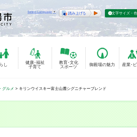
Select Language
▼
文字サイズ・
健康･福祉
教育･文化
らし
御殿場の魅力
産業･
子育て
スポーツ
・グルメ
>
キリンウイスキー富士山麓シグニチャーブレンド