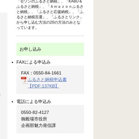
「セゾンのふるさと納税」、「KABU＆
ふるさと納税」、「Ａｍａｚｏｎふるさ
と納税」、「ふるさと応援納税」、「ふ
るさと納税百選」、「ふるさとリンク」
から申し込む方法の20の方法のみとな
っています。
お申し込み
FAXによる申込み
FAX：0550-84-1661
承
ふるさと納税申込書
【PDF:137KB】
が
電話による申込み
0550-82-4127
御殿場市役所
企画部魅力発信課