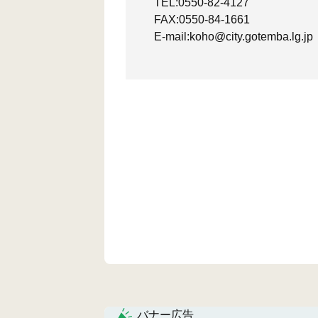
TEL:0550-82-4127
FAX:0550-84-1661
E-mail:koho@city.gotemba.lg.jp
バナー広告