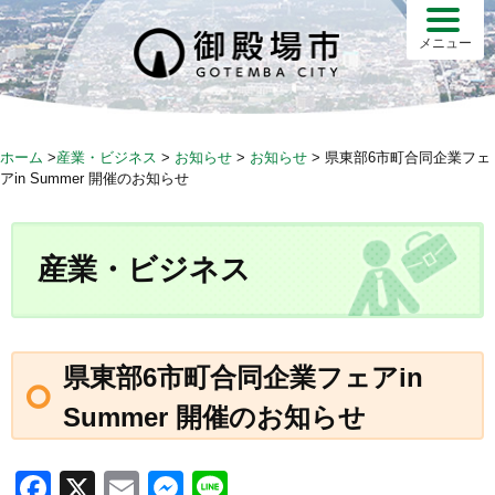
S
k
メニュー
i
p
t
o
ホーム
>
産業・ビジネス
>
お知らせ
>
お知らせ
>
県東部6市町合同企業フェ
c
アin Summer 開催のお知らせ
o
n
t
産業・ビジネス
e
n
t
県東部6市町合同企業フェアin
Summer 開催のお知らせ
F
X
E
M
Li