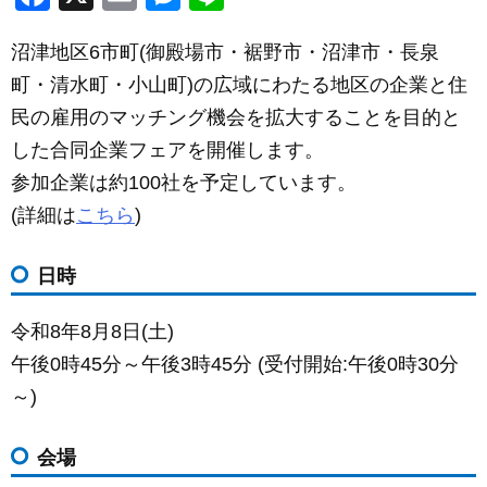
a
m
e
n
沼津地区6市町(御殿場市・裾野市・沼津市・長泉
c
ail
ss
e
町・清水町・小山町)の広域にわたる地区の企業と住
e
e
民の雇用のマッチング機会を拡大することを目的と
b
n
した合同企業フェアを開催します。
o
g
参加企業は約100社を予定しています。
o
er
(詳細は
こちら
)
k
日時
令和8年8月8日(土)
午後0時45分～午後3時45分 (受付開始:午後0時30分
～)
会場