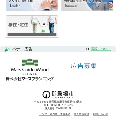
ナ
ビ
ゲ
ー
シ
バナー広告
掲載について
ョ
ン
〒412-8601 静岡県御殿場市萩原483番地
TEL：0550-83-1212(代)
法人番号1000020222151
リンク・著作権・免責事項
個人情報保護
お問い合わせ