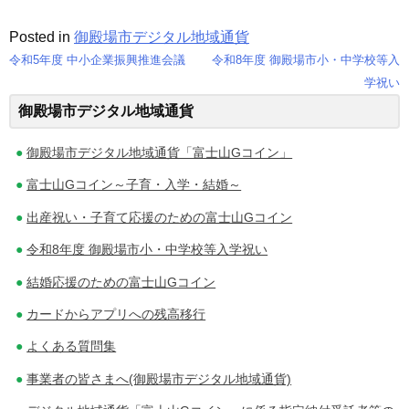
Posted in
御殿場市デジタル地域通貨
令和5年度 中小企業振興推進会議
令和8年度 御殿場市小・中学校等入
投
学祝い
御殿場市デジタル地域通貨
稿
ナ
御殿場市デジタル地域通貨「富士山Gコイン」
ビ
富士山Gコイン～子育・入学・結婚～
ゲ
出産祝い・子育て応援のための富士山Gコイン
令和8年度 御殿場市小・中学校等入学祝い
ー
結婚応援のための富士山Gコイン
シ
カードからアプリへの残高移行
ョ
よくある質問集
ン
事業者の皆さまへ(御殿場市デジタル地域通貨)