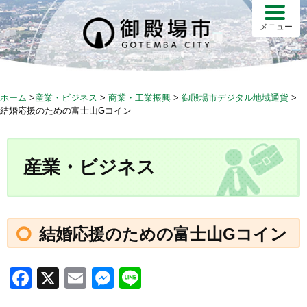
S
k
メニュー
i
p
t
o
ホーム
>
産業・ビジネス
>
商業・工業振興
>
御殿場市デジタル地域通貨
>
c
結婚応援のための富士山Gコイン
o
n
t
産業・ビジネス
e
n
t
結婚応援のための富士山Gコイン
F
X
E
M
Li
a
m
e
n