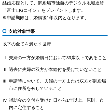
結婚応援として、御殿場市独自のデジタル地域通貨
c
ail
ss
e
「富士山Gコイン」をプレゼントします。
e
e
※申請期限は、婚姻後1年以内となります。
b
n
o
g
支給対象世帯
o
er
k
以下の全てを満たす世帯
夫婦の一方が婚姻日において39歳以下であること
過去に夫婦の双方が本給付を受けていないこと
申請時において、夫婦の一方または双方が御殿場
市に住所を有していること
補助金の交付を受けた日から1年以上、原則、市
内に定住すること