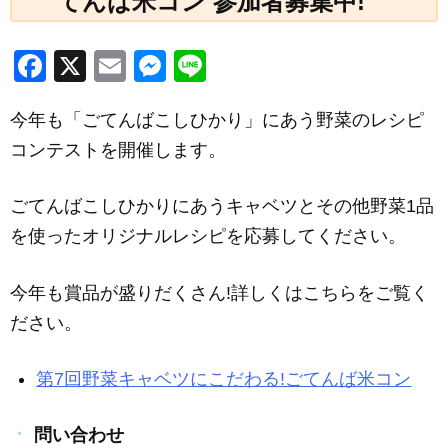
てんば米コン 参加者募集中!
F
X
E
M
Li
a
m
e
n
今年も「ごてんばこしひかり」にあう野菜のレシピ
c
ail
ss
e
コンテストを開催します。
e
e
b
n
ごてんばこしひかりにあうキャベツとその他野菜1品
o
g
を使ったオリジナルレシピを応募してください。
o
er
k
今年も賞品が盛りだくさん!詳しくはこちらをご覧く
ださい。
第7回野菜キャベツにこだわる!ごてんば米コン
問い合わせ