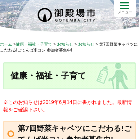
S
k
メニュー
i
p
t
o
ホーム
>
健康・福祉・子育て
>
お知らせ
>
お知らせ
>
第7回野菜キャベツに
c
こだわる!ごてんば米コン 参加者募集中!
o
n
t
健康・福祉・子育て
e
n
t
※このお知らせは2019年6月14日に書かれました。最新情
報をご確認下さい。
第7回野菜キャベツにこだわる!ご