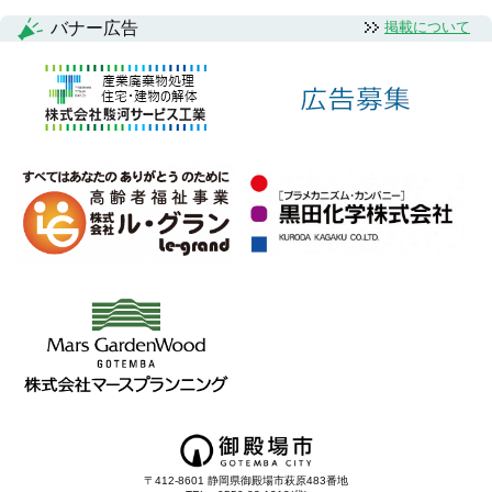
シ
バナー広告
掲載について
ョ
ン
〒412-8601 静岡県御殿場市萩原483番地