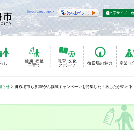
Select Language
▼
文字サイズ・
健康･福祉
教育･文化
らし
御殿場の魅力
産業･
子育て
スポーツ
知らせ
>
御殿場市も参加!がん撲滅キャンペーンを特集した「あしたが変わるト