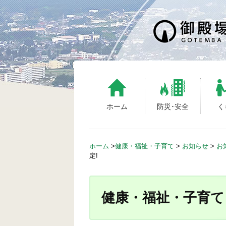
S
k
i
p
t
o
c
o
n
ホーム
防災･安全
く
t
e
n
ホーム
>
健康・福祉・子育て
>
お知らせ
>
お
t
定!
健康・福祉・子育て