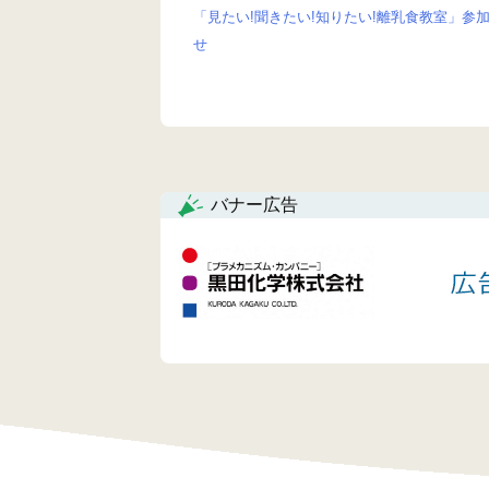
「見たい!聞きたい!知りたい!離乳食教室」参
投
せ
稿
ナ
ビ
ゲ
バナー広告
ー
シ
ョ
ン