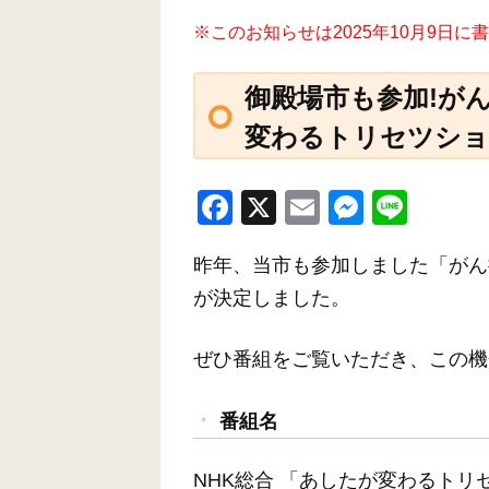
※このお知らせは2025年10月9日
御殿場市も参加!が
変わるトリセツショー
F
X
E
M
Li
a
m
e
n
昨年、当市も参加しました「がん
c
ail
ss
e
が決定しました。
e
e
b
n
ぜひ番組をご覧いただき、この機
o
g
o
er
番組名
k
NHK総合 「あしたが変わるトリ