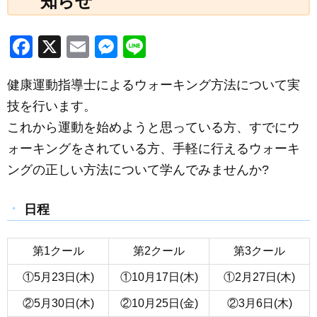
知らせ
F
X
E
M
Li
a
m
e
n
健康運動指導士によるウォーキング方法について実
c
ail
ss
e
技を行います。
e
e
これから運動を始めようと思っている方、すでにウ
b
n
ォーキングをされている方、手軽に行えるウォーキ
o
g
ングの正しい方法について学んでみませんか?
o
er
k
日程
第1クール
第2クール
第3クール
①5月23日(木)
①10月17日(木)
①2月27日(木)
②5月30日(木)
②10月25日(金)
②3月6日(木)