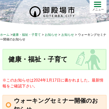
S
k
メニュー
i
p
t
o
ホーム
>
健康・福祉・子育て
>
お知らせ
>
お知らせ
>
ウォーキングセミナ
c
ー開催のお知らせ
o
n
t
健康・福祉・子育て
e
n
t
※このお知らせは2024年1月17日に書かれました。最新情
報をご確認下さい。
ウォーキングセミナー開催のお