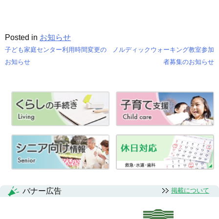
Posted in
お知らせ
子ども家庭センター利用時間変更の
ノルディックウォーキング教室参加
投
お知らせ
者募集のお知らせ
稿
ナ
ビ
ゲ
ー
シ
ョ
バナー広告
掲載について
ン