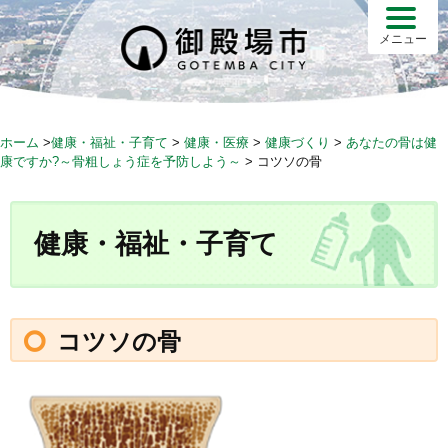
S
k
メニュー
i
p
t
o
ホーム
>
健康・福祉・子育て
>
健康・医療
>
健康づくり
>
あなたの骨は健
c
康ですか?～骨粗しょう症を予防しよう～
>
コツソの骨
o
n
t
健康・福祉・子育て
e
n
t
コツソの骨