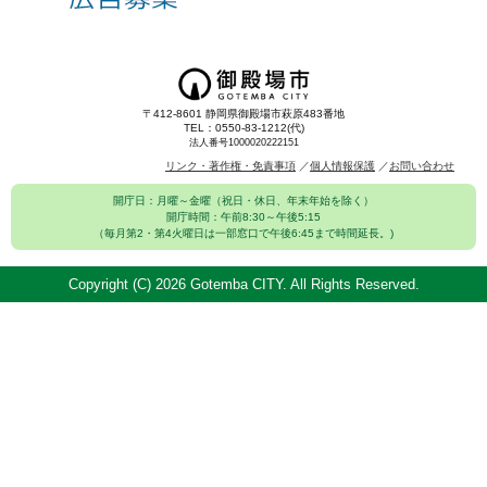
〒412-8601 静岡県御殿場市萩原483番地
TEL：0550-83-1212(代)
法人番号1000020222151
リンク・著作権・免責事項
個人情報保護
お問い合わせ
開庁日：月曜～金曜（祝日・休日、年末年始を除く）
開庁時間：午前8:30～午後5:15
（毎月第2・第4火曜日は一部窓口で午後6:45まで時間延長。)
Copyright (C)
2026 Gotemba CITY. All Rights Reserved.