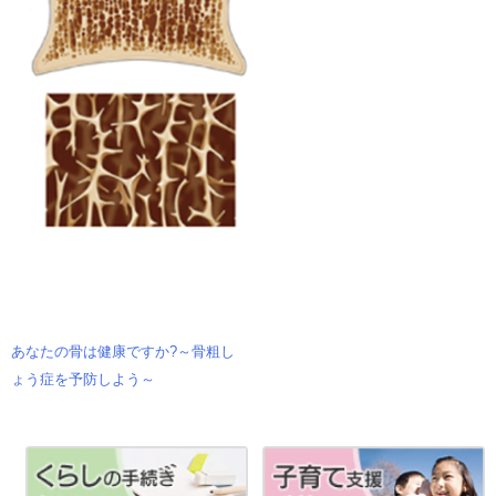
あなたの骨は健康ですか?～骨粗し
投
ょう症を予防しよう～
稿
ナ