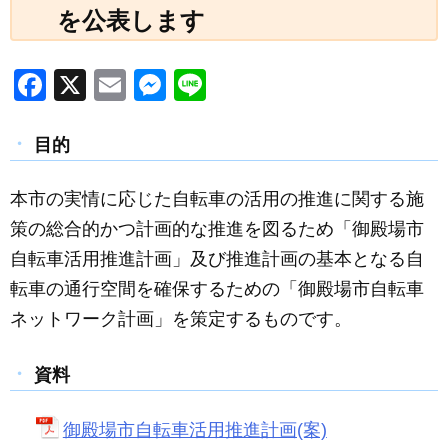
を公表します
F
X
E
M
Li
a
m
e
n
c
ail
ss
e
目的
e
e
本市の実情に応じた自転車の活用の推進に関する施
b
n
策の総合的かつ計画的な推進を図るため「御殿場市
o
g
自転車活用推進計画」及び推進計画の基本となる自
o
er
転車の通行空間を確保するための「御殿場市自転車
k
ネットワーク計画」を策定するものです。
資料
御殿場市自転車活用推進計画(案)