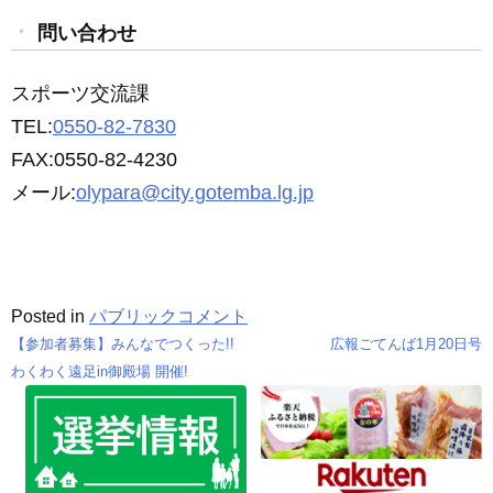
問い合わせ
スポーツ交流課
TEL:
0550-82-7830
FAX:0550-82-4230
メール:
olypara@city.gotemba.lg.jp
Posted in
パブリックコメント
【参加者募集】みんなでつくった!!
広報ごてんば1月20日号
投
わくわく遠足in御殿場 開催!
稿
ナ