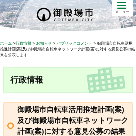
S
k
メニュー
i
p
t
o
ホーム
>
行政情報
>
お知らせ
>
パブリックコメント
>
御殿場市自転車活用
c
推進計画(案)及び御殿場市自転車ネットワーク計画(案)に対する意見公募の結
o
果を公表します
n
t
e
行政情報
n
t
御殿場市自転車活用推進計画(案)
及び御殿場市自転車ネットワーク
計画(案)に対する意見公募の結果