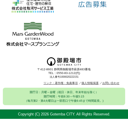
〒412-8601 静岡県御殿場市萩原483番地
TEL：0550-83-1212(代)
法人番号1000020222151
リンク・著作権・免責事項
個人情報保護
お問い合わせ
開庁日：月曜～金曜（祝日・休日、年末年始を除く）
開庁時間：午前8:30～午後5:15
（毎月第2・第4火曜日は一部窓口で午後6:45まで時間延長。)
Copyright (C)
2026 Gotemba CITY. All Rights Reserved.