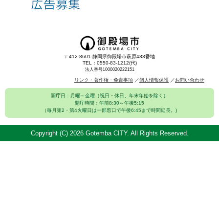
〒412-8601 静岡県御殿場市萩原483番地
TEL：0550-83-1212(代)
法人番号1000020222151
リンク・著作権・免責事項
個人情報保護
お問い合わせ
開庁日：月曜～金曜（祝日・休日、年末年始を除く）
開庁時間：午前8:30～午後5:15
（毎月第2・第4火曜日は一部窓口で午後6:45まで時間延長。)
Copyright (C)
2026 Gotemba CITY. All Rights Reserved.