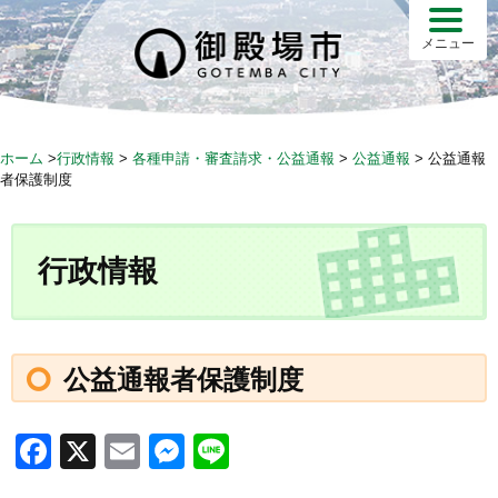
S
k
メニュー
i
p
t
o
ホーム
>
行政情報
>
各種申請・審査請求・公益通報
>
公益通報
>
公益通報
c
者保護制度
o
n
t
行政情報
e
n
t
公益通報者保護制度
F
X
E
M
Li
a
m
e
n