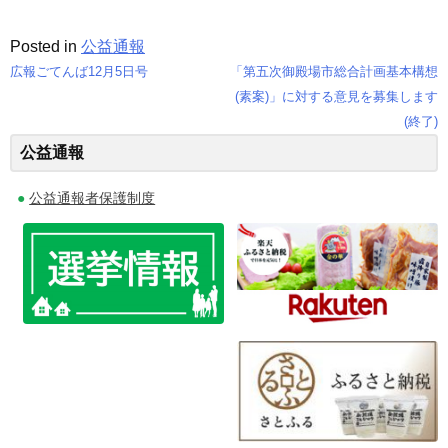
Posted in
公益通報
広報ごてんば12月5日号
「第五次御殿場市総合計画基本構想
投
(素案)」に対する意見を募集します
(終了)
稿
公益通報
ナ
公益通報者保護制度
ビ
ゲ
ー
シ
ョ
ン