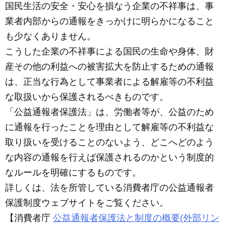
国民生活の安全・安心を損なう企業の不祥事は、事
c
ail
ss
e
業者内部からの通報をきっかけに明らかになること
e
e
も少なくありません。
b
n
こうした企業の不祥事による国民の生命や身体、財
o
g
産その他の利益への被害拡大を防止するための通報
o
er
は、正当な行為として事業者による解雇等の不利益
k
な取扱いから保護されるべきものです。
「公益通報者保護法」は、労働者等が、公益のため
に通報を行ったことを理由として解雇等の不利益な
取り扱いを受けることのないよう、どこへどのよう
な内容の通報を行えば保護されるのかという制度的
なルールを明確にするものです。
詳しくは、法を所管している消費者庁の公益通報者
保護制度ウェブサイトをご覧ください。
【消費者庁
公益通報者保護法と制度の概要(外部リン