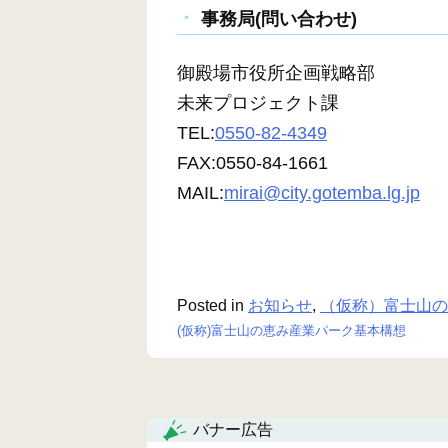
事務局(問い合わせ)
御殿場市役所企画戦略部
未来プロジェクト課
TEL:
0550-82-4349
FAX:0550-84-1661
MAIL:
mirai@city.gotemba.lg.jp
Posted in
お知らせ
,
（仮称）富士山の
(仮称)富士山の恵み産業パーク基本構想
投
稿
ナ
バナー広告