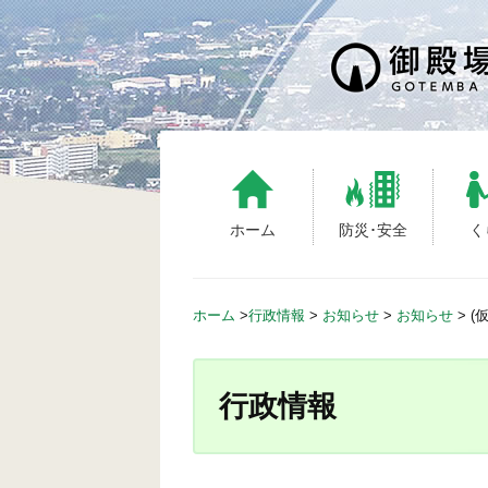
S
k
i
p
t
o
c
o
n
ホーム
防災･安全
く
t
e
n
ホーム
>
行政情報
>
お知らせ
>
お知らせ
>
(
t
行政情報