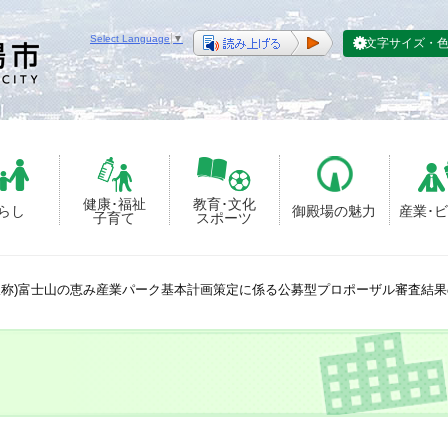
Select Language
▼
文字サイズ・
健康･福祉
教育･文化
らし
御殿場の魅力
産業･
子育て
スポーツ
仮称)富士山の恵み産業パーク基本計画策定に係る公募型プロポーザル審査結