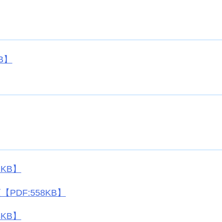
B】
1KB】
DF:558KB】
3KB】