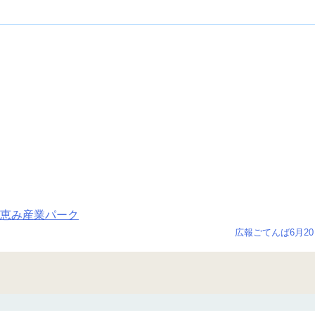
恵み産業パーク
広報ごてんば6月2