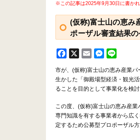
※この記事は2025年9月30日に書
(仮称)富士山の恵
ポーザル審査結果の
F
X
E
M
Li
a
m
e
n
市が、(仮称)富士山の恵み産業
c
ail
ss
e
生かした「御殿場型経済・観光活
e
e
ることを目的として事業化を検討
b
n
o
g
この度、(仮称)富士山の恵み産
o
er
専門知識を有する事業者から広く
k
定するため公募型プロポーザル方