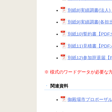
別紙8)実績調書(法人)【
別紙9)実績調書(各担当)
別紙10)誓約書【PDF:
別紙11)見積書【PDF:
別紙12)参加辞退届【PD
※ 様式のワードデータが必要な
関連資料
御殿場市プロポーザル要