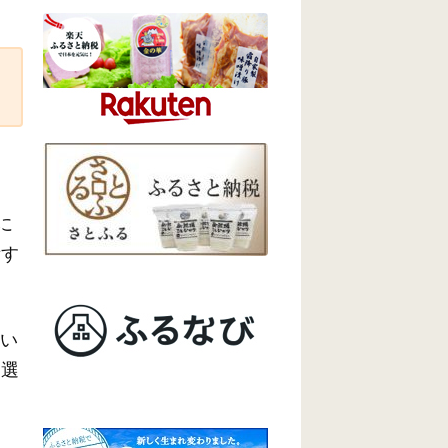
に
備す
高い
を選