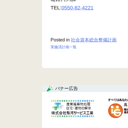
TEL:
0550-82-4221
Posted in
社会資本総合整備計画
実施済計画一覧
投
稿
ナ
ビ
バナー広告
ゲ
ー
シ