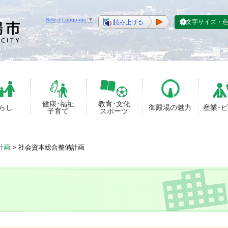
Select Language
▼
文字サイズ・
健康･福祉
教育･文化
らし
御殿場の魅力
産業･
子育て
スポーツ
計画
>
社会資本総合整備計画