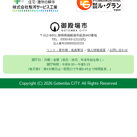
〒412-8601 静岡県御殿場市萩原483番地
TEL：0550-83-1212(代)
法人番号1000020222151
リンク・著作権・免責事項
個人情報保護
お問い合わせ
開庁日：月曜～金曜（祝日・休日、年末年始を除く）
開庁時間：午前8:30～午後5:15
（毎月第2・第4火曜日は一部窓口で午後6:45まで時間延長。)
Copyright (C)
2026 Gotemba CITY. All Rights Reserved.