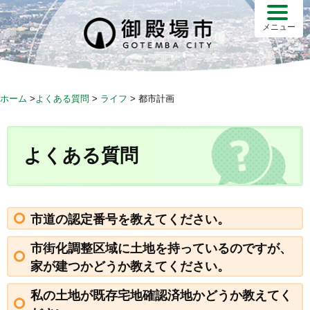
S
k
メニュー
i
p
t
o
ホーム
>
よくある質問
>
ライフ
>
都市計画
c
o
n
よくある質問
t
e
n
t
市道の認定番号を教えてください。
市街化調整区域に土地を持っているのですが、
家が建つかどうか教えてください。
私の土地が既存宅地確認済地かどうか教えてく