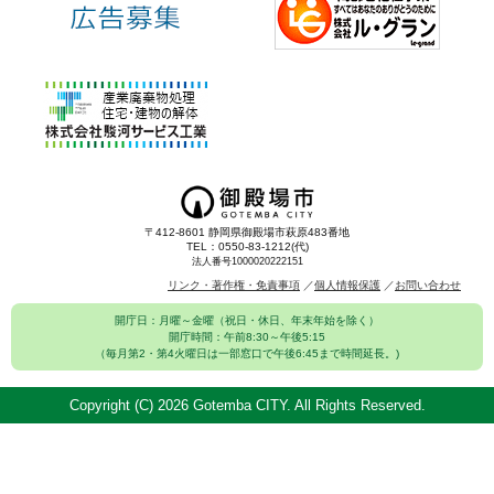
〒412-8601 静岡県御殿場市萩原483番地
TEL：0550-83-1212(代)
法人番号1000020222151
リンク・著作権・免責事項
個人情報保護
お問い合わせ
開庁日：月曜～金曜（祝日・休日、年末年始を除く）
開庁時間：午前8:30～午後5:15
（毎月第2・第4火曜日は一部窓口で午後6:45まで時間延長。)
Copyright (C)
2026 Gotemba CITY. All Rights Reserved.