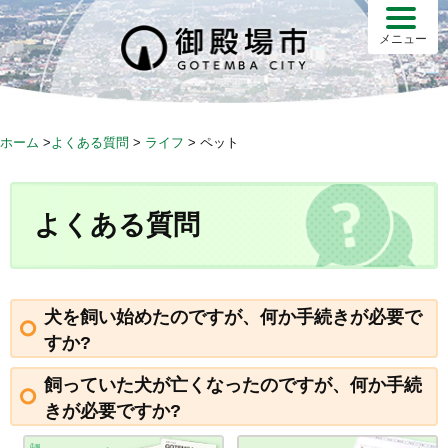
S
k
メニュー
i
p
t
o
ホーム
>
よくある質問
>
ライフ
>
ペット
c
o
n
よくある質問
t
e
n
t
犬を飼い始めたのですが、何か手続きが必要で
すか?
飼っていた犬が亡くなったのですが、何か手続
きが必要ですか?