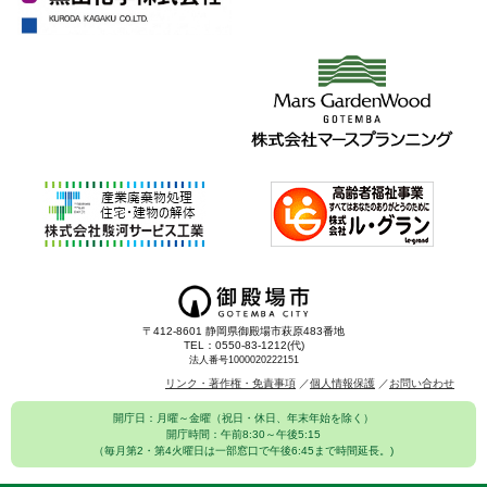
〒412-8601 静岡県御殿場市萩原483番地
TEL：0550-83-1212(代)
法人番号1000020222151
リンク・著作権・免責事項
個人情報保護
お問い合わせ
開庁日：月曜～金曜（祝日・休日、年末年始を除く）
開庁時間：午前8:30～午後5:15
（毎月第2・第4火曜日は一部窓口で午後6:45まで時間延長。)