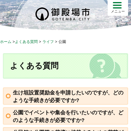
S
k
メニュー
i
p
t
o
ホーム
>
よくある質問
>
ライフ
>
公園
c
o
n
よくある質問
t
e
n
t
生け垣設置奨励金を申請したいのですが、どの
ような手続きが必要ですか?
公園でイベントや集会を行いたいのですが、ど
のような手続きが必要ですか?