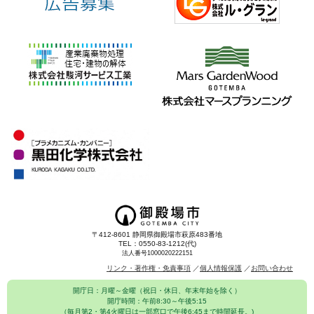
〒412-8601 静岡県御殿場市萩原483番地
TEL：0550-83-1212(代)
法人番号1000020222151
リンク・著作権・免責事項
個人情報保護
お問い合わせ
開庁日：月曜～金曜（祝日・休日、年末年始を除く）
開庁時間：午前8:30～午後5:15
（毎月第2・第4火曜日は一部窓口で午後6:45まで時間延長。)