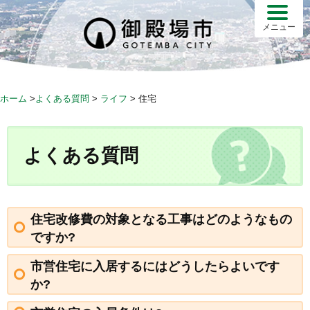
S
k
メニュー
i
p
t
o
ホーム
>
よくある質問
>
ライフ
>
住宅
c
o
n
よくある質問
t
e
n
t
住宅改修費の対象となる工事はどのようなもの
ですか?
市営住宅に入居するにはどうしたらよいです
か?