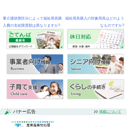
要介護状態区分によって福祉用具購
福祉用具購入の対象用具はどのよう
投
入費の支給限度額は異なりますか?
なものですか?
稿
ナ
ビ
ゲ
ー
シ
ョ
ン
バナー広告
掲載について