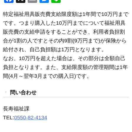
a
m
e
n
特定福祉用具販売費支給限度額は1年間で10万円まで
c
ail
ss
e
です。つまり購入した10万円までについて福祉用具
e
e
販売費の支給申請をすることができ、利用者負担割
b
n
合が1割の人ですとその内9割(9万円まで)が保険から
o
g
給付され、自己負担額は1万円となります。
o
er
なお、10万円を超えた場合は、その部分は全額自己
k
負担となります。また、支給限度額の管理期間は1年
間(4月～翌年3月までの購入日)です。
問い合わせ
長寿福祉課
TEL:
0550-82-4134