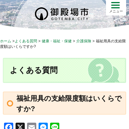
S
k
メニュー
i
p
t
o
ホーム
>
よくある質問
>
健康・福祉・保健
>
介護保険
>
福祉用具の支給限
c
度額はいくらですか?
o
n
t
よくある質問
e
n
t
福祉用具の支給限度額はいくらで
すか?
F
X
E
M
Li