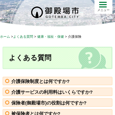
S
k
メニュー
i
p
t
o
ホーム
>
よくある質問
>
健康・福祉・保健
>
介護保険
c
o
n
よくある質問
t
e
n
t
介護保険制度とは何ですか?
介護サービスの利用料はいくらですか?
保険者(御殿場市)の役割は何ですか?
被保険者とは何ですか?