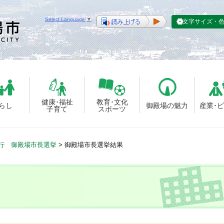
Select Language
▼
文字サイズ・
健康･福祉
教育･文化
らし
御殿場の魅力
産業･
子育て
スポーツ
執行 御殿場市長選挙
>
御殿場市長選挙結果