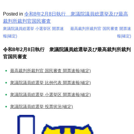
Posted in
令和8年2月8日執行 衆議院議員総選挙及び最高
裁判所裁判官国民審査
衆議院議員総選挙 小選挙区 開票速
最高裁判所裁判官 国民審査 開票速
投
報(確定)
報(確定)
稿
令和8年2月8日執行 衆議院議員総選挙及び最高裁判所裁判
官国民審査
ナ
ビ
最高裁判所裁判官 国民審査 開票速報(確定)
ゲ
衆議院議員総選挙 比例代表 開票速報(確定)
ー
衆議院議員総選挙 小選挙区 開票速報(確定)
シ
衆議院議員総選挙 投票状況(確定)
ョ
ン