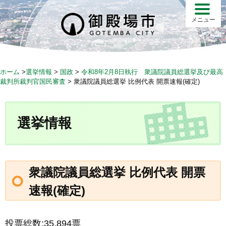
S
k
メニュー
i
p
t
o
ホーム
>
選挙情報
>
国政
>
令和8年2月8日執行 衆議院議員総選挙及び最高
c
裁判所裁判官国民審査
>
衆議院議員総選挙 比例代表 開票速報(確定)
o
n
t
選挙情報
e
n
t
衆議院議員総選挙 比例代表 開票
速報(確定)
投票総数:35,894票