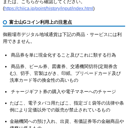
または、こちらから確認してください。
(
https://chiica.jp/point/history/input/index.html
)
富士山Gコイン利用上の注意点
御殿場市デジタル地域通貨は下記の商品・サービスには利
用できません。
商品券を単に現金化すること及びこれに類する行為
商品券、ビール券、図書券、交通機関切符(定期券含
む)、切手、官製はがき、印紙、プリペードカード及び
洗車カード等の換金性の高いもの
チャージギフト券の購入や電子マネーへのチャージ
たばこ、電子タバコ用たばこ、指定ゴミ袋等の法律や条
例により定価以外での販売が禁止されているもの
金融機関への預け入れ、出資、有価証券等の金融商品や