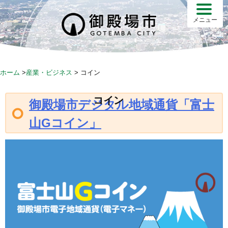
S
k
メニュー
i
p
t
o
ホーム
>
産業・ビジネス
>
コイン
c
o
コイン
御殿場市デジタル地域通貨「富士
n
t
山Gコイン」
e
n
t