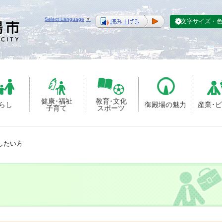
Select Language
▼
文字サイズ・
健康･福祉
教育･文化
らし
御殿場の魅力
産業･
子育て
スポーツ
したい方