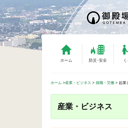
S
k
i
p
t
o
c
o
n
ホーム
防災･安全
く
t
e
n
ホーム
>
産業・ビジネス
>
就職・労働
>
起業
t
産業・ビジネス