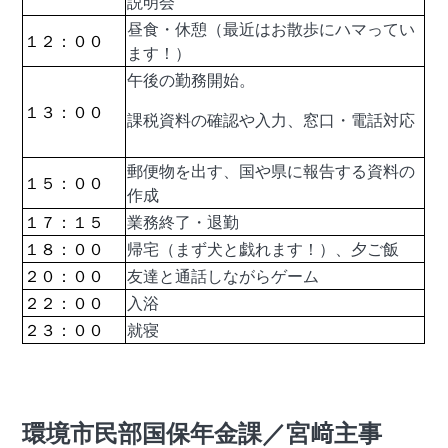
説明会
昼食・休憩（最近はお散歩にハマってい
１２：００
ます！）
午後の勤務開始。
１３：００
課税資料の確認や入力、窓口・電話対応
郵便物を出す、国や県に報告する資料の
１５：００
作成
１７：１５
業務終了・退勤
１８：００
帰宅（まず犬と戯れます！）、夕ご飯
２０：００
友達と通話しながらゲーム
２２：００
入浴
２３：００
就寝
環境市民部国保年金課／宮﨑主事