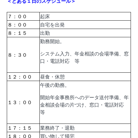
＜とある１日のスケジュール＞
７：００
起床
８：００
自宅を出発
８：１５
出勤
勤務開始。
システム入力、年金相談の会場準備、窓
８：３０
口・電話対応 等
１２：００
昼食・休憩
午後の勤務。
開始年金事務所へのデータ送付準備、年
１３：００
金相談会場の片づけ、窓口・電話対応
等
１７：１５
業務終了・退勤
１８：００
買い物して帰宅