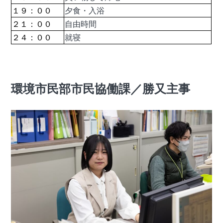
１９：００
夕食・入浴
２１：００
自由時間
２４：００
就寝
環境市民部市民協働課／勝又主事