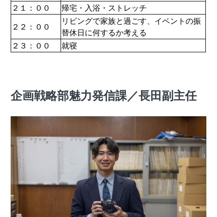
２１：００
帰宅・入浴・ストレッチ
リビングで家族と過ごす、イベントの振
２２：００
替休日に何するか考える
２３：００
就寝
企画戦略部魅力発信課／長田副
主任