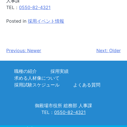
人事課
TEL：
0550-82-4321
Posted in
採用イベント情報
投
Previous:
Newer
Next:
Older
稿
ナ
職種の紹介
採用実績
求める人材像について
ビ
採用試験スケジュール
よくある質問
ゲ
ー
御殿場市役所 総務部 人事課
シ
TEL：
0550-82-4321
ョ