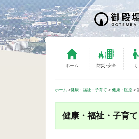
S
k
i
p
t
o
c
o
n
ホーム
防災･安全
く
t
e
n
ホーム
>
健康・福祉・子育て
>
健康・医療
>
t
健康・福祉・子育て