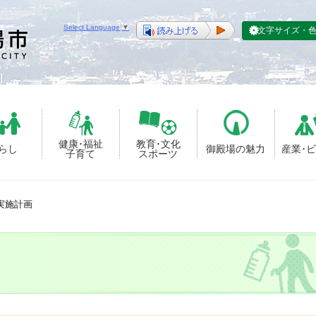
Select Language
▼
文字サイズ・
健康･福祉
教育･文化
らし
御殿場の魅力
産業･
子育て
スポーツ
実施計画