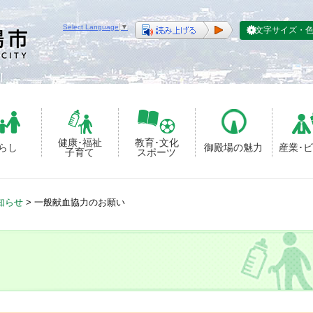
Select Language
▼
文字サイズ・
健康･福祉
教育･文化
らし
御殿場の魅力
産業･
子育て
スポーツ
知らせ
>
一般献血協力のお願い