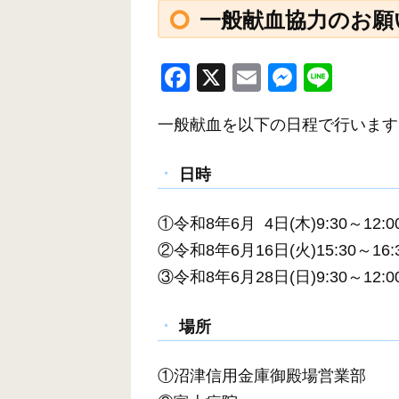
一般献血協力のお願
F
X
E
M
Li
a
m
e
n
一般献血を以下の日程で行います
c
ail
ss
e
e
e
日時
b
n
o
g
①令和8年6月 4日(木)9:30～12:0
o
er
②令和8年6月16日(火)15:30～16:
k
③令和8年6月28日(日)9:30～12:00
場所
①沼津信用金庫御殿場営業部