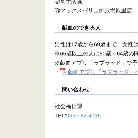
②富士病院
③マックスバリュ御殿場原里店
献血のできる人
男性は17歳から69歳まで、女性
※65歳以上の人は60歳～64歳
※献血アプリ「ラブラッド」で予
・
献血アプリ「ラブラッド」への
問い合わせ
社会福祉課
TEL:
0550-82-4136