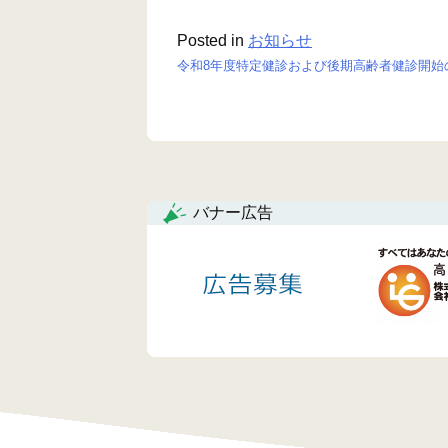
Posted in
お知らせ
令和8年度特定健診および後期高齢者健診開始
投
稿
ナ
ビ
バナー広告
ゲ
ー
シ
ョ
ン