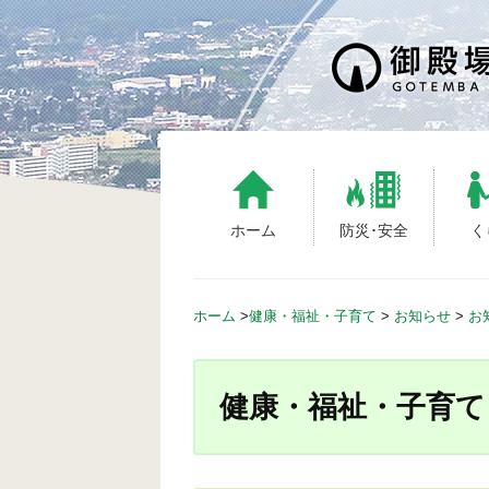
S
k
i
p
t
o
c
o
n
ホーム
防災･安全
く
t
e
n
ホーム
>
健康・福祉・子育て
>
お知らせ
>
お
t
健康・福祉・子育て