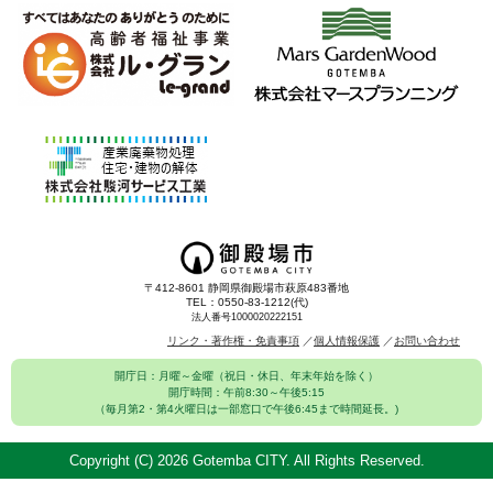
〒412-8601 静岡県御殿場市萩原483番地
TEL：0550-83-1212(代)
法人番号1000020222151
リンク・著作権・免責事項
個人情報保護
お問い合わせ
開庁日：月曜～金曜（祝日・休日、年末年始を除く）
開庁時間：午前8:30～午後5:15
（毎月第2・第4火曜日は一部窓口で午後6:45まで時間延長。)
Copyright (C)
2026 Gotemba CITY. All Rights Reserved.