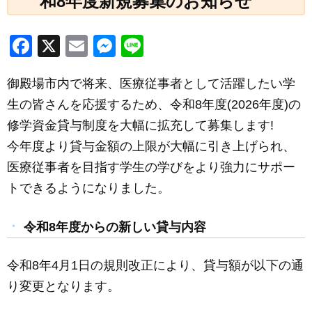
和8年度新規募集のお知らせ
F
X
E
M
Li
a
m
e
n
御殿場市内で将来、医療従事者として活躍したい学
c
ail
ss
e
生の皆さんを応援するため、令和8年度(2026年度)の
e
e
修学資金貸与制度を大幅に拡充して募集します!
b
n
今年度より貸与金額の上限が大幅に引き上げられ、
o
g
医療従事者を目指す学生の学びをより強力にサポー
o
er
トできるようになりました。
k
令和8年度からの新しい貸与内容
令和8年4月1日の規則改正により、貸与額が以下の通
り変更となります。