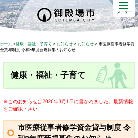
S
k
メニュー
i
p
t
o
ホーム
>
健康・福祉・子育て
>
お知らせ
>
お知らせ
>
市医療従事者修学資
c
金貸与制度 令和8年度新規募集のお知らせ
o
n
t
健康・福祉・子育て
e
n
t
※このお知らせは2026年3月1日に書かれました。最新情報
をご確認下さい。
市医療従事者修学資金貸与制度 令