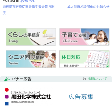
Posted in
お知らせ
御殿場市医療従事者修学資金貸与制
成人健康相談開催のお知らせ
投
度
稿
ナ
ビ
ゲ
ー
シ
ョ
バナー広告
掲載について
ン