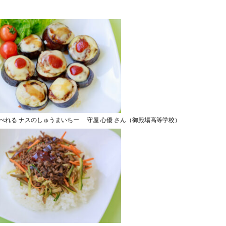
べれる ナスのしゅうまいちー 守屋 心優 さん（御殿場高等学校）