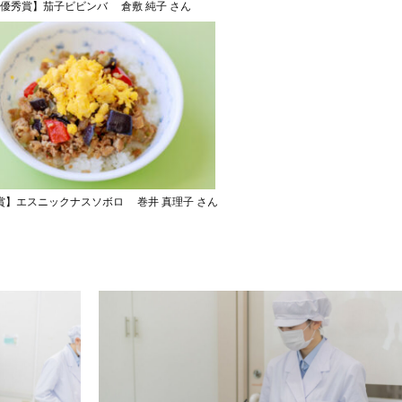
優秀賞】茄子ビビンバ 倉敷 純子 さん
賞】エスニックナスソボロ 巻井 真理子 さん