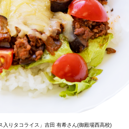
入りタコライス」吉田 有希さん(御殿場西高校)