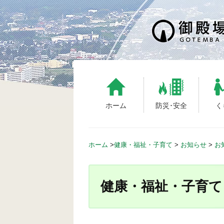
S
k
i
p
t
o
c
o
n
ホーム
防災･安全
く
t
e
n
ホーム
>
健康・福祉・子育て
>
お知らせ
>
お
t
健康・福祉・子育て