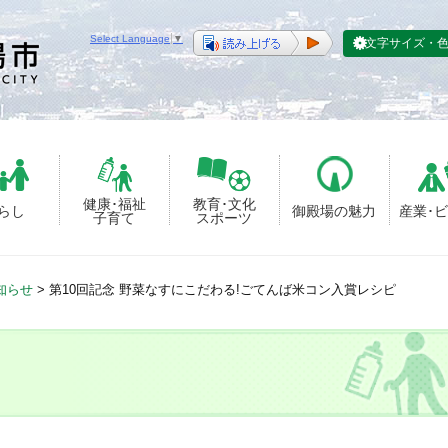
Select Language
▼
文字サイズ・
健康･福祉
教育･文化
らし
御殿場の魅力
産業･
子育て
スポーツ
知らせ
>
第10回記念 野菜なすにこだわる!ごてんば米コン入賞レシピ