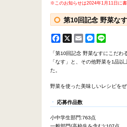
※このお知らせは2024年1月11日
第10回記念 野菜
F
X
E
M
Li
a
m
e
n
「第10回記念 野菜なすにこだわ
c
ail
ss
e
「なす」と、その他野菜を1品以
e
e
た。
b
n
o
g
野菜を使った美味しいレシピをぜ
o
er
k
応募作品数
小中学生部門:763点
一般部門(高校生を含む):107点