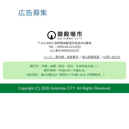
〒412-8601 静岡県御殿場市萩原483番地
TEL：0550-83-1212(代)
法人番号1000020222151
リンク・著作権・免責事項
個人情報保護
お問い合わせ
開庁日：月曜～金曜（祝日・休日、年末年始を除く）
開庁時間：午前8:30～午後5:15
（毎月第2・第4火曜日は一部窓口で午後6:45まで時間延長。)
Copyright (C)
2026 Gotemba CITY. All Rights Reserved.