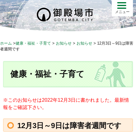
S
k
メニュー
i
p
t
o
ホーム
>
健康・福祉・子育て
>
お知らせ
>
お知らせ
>
12月3日～9日は障害
c
者週間です
o
n
t
健康・福祉・子育て
e
n
t
※このお知らせは2022年12月3日に書かれました。最新情
報をご確認下さい。
12月3日～9日は障害者週間です