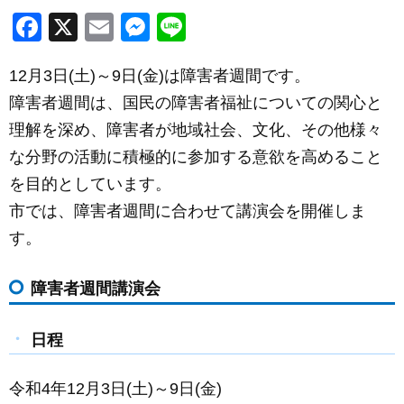
F
X
E
M
Li
a
m
e
n
12月3日(土)～9日(金)は障害者週間です。
c
ail
ss
e
障害者週間は、国民の障害者福祉についての関心と
e
e
理解を深め、障害者が地域社会、文化、その他様々
b
n
な分野の活動に積極的に参加する意欲を高めること
o
g
を目的としています。
o
er
市では、障害者週間に合わせて講演会を開催しま
k
す。
障害者週間講演会
日程
令和4年12月3日(土)～9日(金)