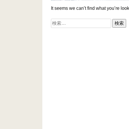
It seems we can’t find what you’re loo
検
索: