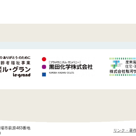
御殿場市萩原483番地
リンク・著
)