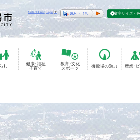
Select Language
▼
文字サイズ・
健康･福祉
教育･文化
らし
御殿場の魅力
産業･
子育て
スポーツ