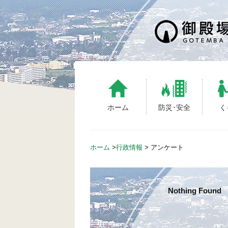
S
k
i
p
t
o
c
o
n
ホーム
防災･安全
く
t
e
n
ホーム
>
行政情報
>
アンケート
t
Nothing Found