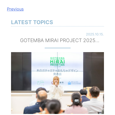
投
Previous
稿
LATEST TOPICS
ナ
2025.10.15.
ビ
GOTEMBA MIRAI PROJECT 2025
ゲ
powered by TGC ハーフタイムイベント
で植林体験！審査員！
ー
シ
ョ
ン