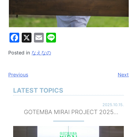
Facebook
X
Email
Line
Posted in
なえなの
投
Previous
Next
稿
LATEST TOPICS
ナ
2025.10.15.
ビ
GOTEMBA MIRAI PROJECT 2025
ゲ
powered by TGC ハーフタイムイベント
で植林体験！審査員！
ー