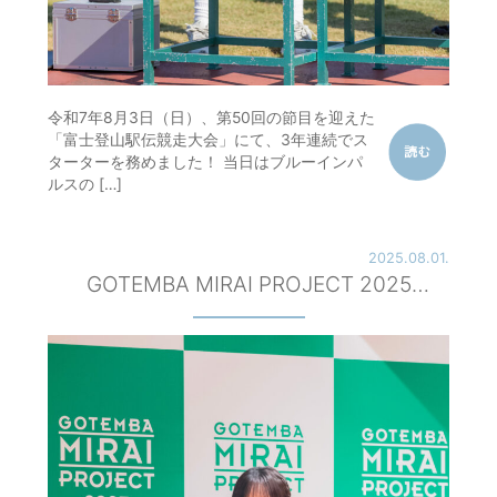
令和7年8月3日（日）、第50回の節目を迎えた
「富士登山駅伝競走大会」にて、3年連続でス
ターターを務めました！ 当日はブルーインパ
ルスの […]
2025.08.01.
GOTEMBA MIRAI PROJECT 2025
powered by TGC キックオフセミナーへ
登壇！