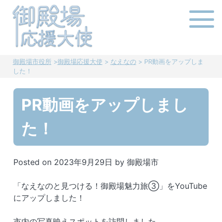
Skip
to
content
御殿場市役所
>
御殿場応援大使
>
なえなの
>
PR動画をアップしま
した！
PR動画をアップしまし
た！
Posted on
2023年9月29日
by
御殿場市
「なえなのと見つける！御殿場魅力旅③」をYouTube
にアップしました！
市内の写真映えスポットを訪問しました。