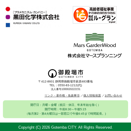
〒412-8601 静岡県御殿場市萩原483番地
TEL：0550-83-1212(代)
法人番号1000020222151
リンク・著作権・免責事項
個人情報保護
お問い合わせ
開庁日：月曜～金曜（祝日・休日、年末年始を除く）
開庁時間：午前8:30～午後5:15
（毎月第2・第4火曜日は一部窓口で午後6:45まで時間延長。)
Copyright (C)
2026 Gotemba CITY. All Rights Reserved.