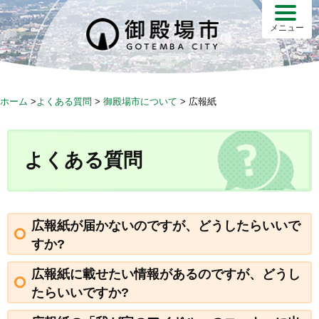
S
k
メニュー
i
p
t
o
ホーム
>
よくある質問
>
御殿場市について
>
広報紙
c
o
n
よくある質問
t
e
n
t
広報紙が届かないのですが、どうしたらいいで
すか?
広報紙に載せたい情報があるのですが、どうし
たらいいですか?