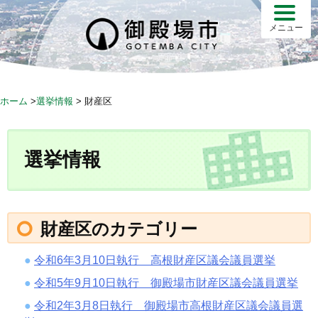
S
k
メニュー
i
p
t
o
ホーム
>
選挙情報
>
財産区
c
o
n
選挙情報
t
e
n
t
財産区のカテゴリー
令和6年3月10日執行 高根財産区議会議員選挙
令和5年9月10日執行 御殿場市財産区議会議員選挙
令和2年3月8日執行 御殿場市高根財産区議会議員選