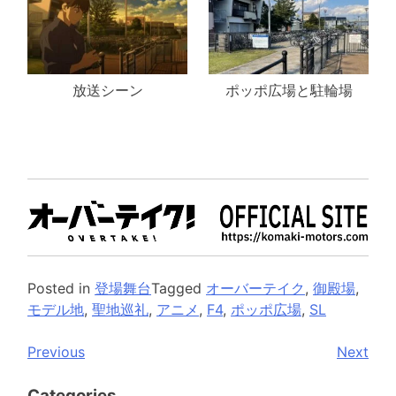
放送シーン
ポッポ広場と駐輪場
Posted in
登場舞台
Tagged
オーバーテイク
,
御殿場
,
モデル地
,
聖地巡礼
,
アニメ
,
F4
,
ポッポ広場
,
SL
投
Previous
Next
稿
Categories