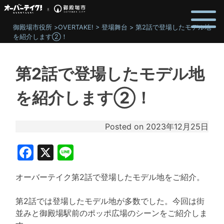
Skip
to
御殿場市役所
>
OVERTAKE!
>
登場舞台
>
第2話で登場したモデル地
content
を紹介します②！
第2話で登場したモデル地
を紹介します②！
Posted on
2023年12月25日
Facebook
X
Line
オーバーテイク第2話で登場したモデル地をご紹介。
第2話では登場したモデル地が多数でした。今回は街
並みと御殿場駅前のポッポ広場のシーンをご紹介しま