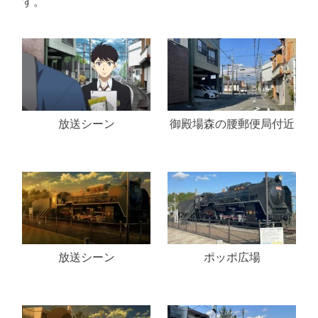
す。
放送シーン
御殿場森の腰郵便局付近
放送シーン
ポッポ広場