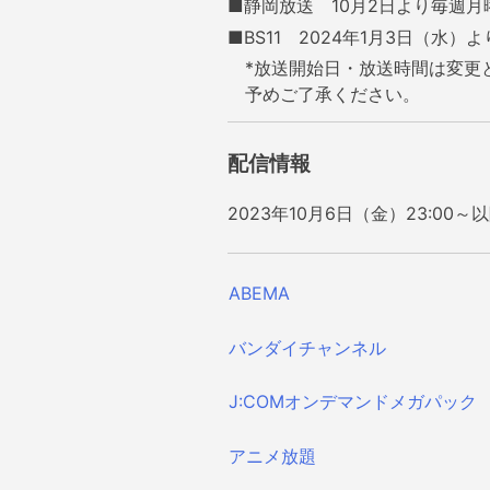
ョ
■静岡放送
10月2日
より
毎週月曜
■BS11
2024年1月3日（水）
ン
*放送開始日・放送時間は変更
予めご了承ください。
配信情報
2023年10月6日（金）23:0
ABEMA
バンダイチャンネル
J:COMオンデマンド
メガパック
アニメ放題