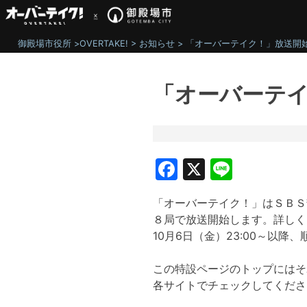
Skip
to
content
御殿場市役所
>
OVERTAKE!
>
お知らせ
>
「オーバーテイク！」放送開
「オーバーテ
Facebook
X
Line
「オーバーテイク！」はＳＢＳ
８局で放送開始します。詳しく
10月6日（金）23:00～以
この特設ページのトップにはそ
各サイトでチェックしてくださ