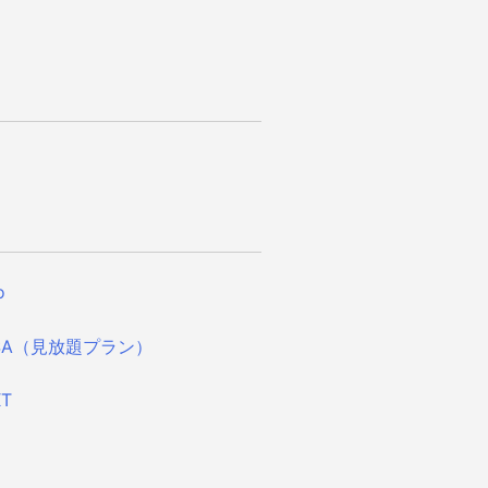
o
SA
（見放題プラン）
XT