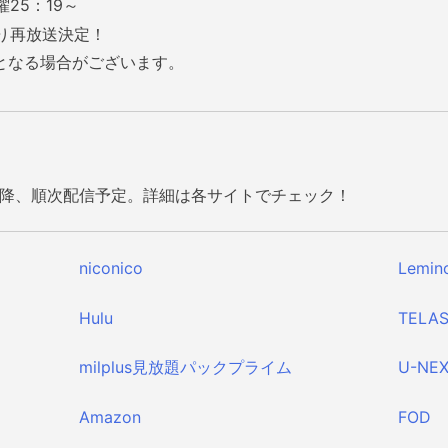
25：19～
より再放送決定！
となる場合がございます。
0～以降、順次配信予定。詳細は各サイトでチェック！
niconico
Lemin
Hulu
TELA
milplus
見放題パックプライム
U-NE
Amazon
FOD