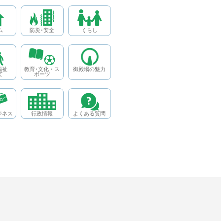
ム
防災･安全
くらし
福祉
教育･文化・ス
御殿場の魅力
て
ポーツ
ジネス
行政情報
よくある質問