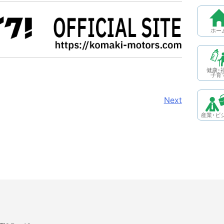
ホー
健康･
子育
Next
産業･ビ