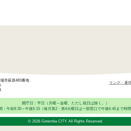
御殿場市萩原483番地
リンク・著
)
1
開庁日：平日（月曜～金曜、ただし祝日は除く。）
：午前8:30～午後5:15
（毎月第2・第4火曜日は一部窓口で午後6:45まで時間
©
2026 Gotemba CITY. All Rights Reserved.