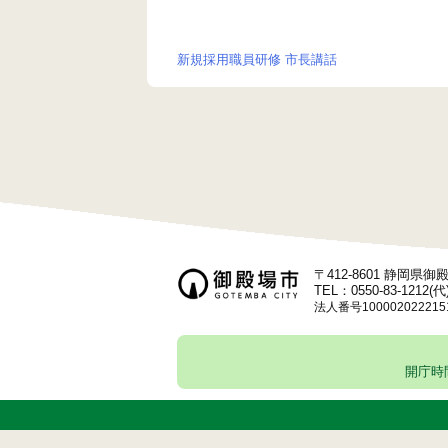
新規採用職員研修 市長講話
投
稿
ナ
ビ
ゲ
ー
〒412-8601 静岡県
シ
TEL：0550-83-1212(代
法人番号100002022215
ョ
ン
開庁時間