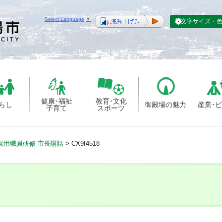
Select Language
▼
文字サイズ・
健康･福祉
教育･文化
らし
御殿場の魅力
産業･
子育て
スポーツ
採用職員研修 市長講話
>
CX9I4518